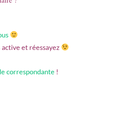
aire ?
ous
s active et réessayez
ule correspondante
!