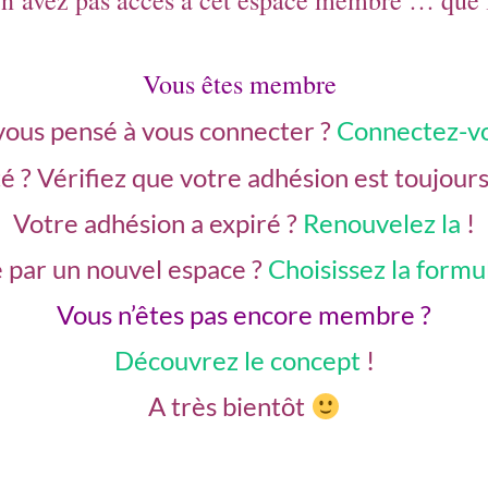
n’avez pas accès à cet espace membre … que f
Vous êtes membre
vous pensé à vous connecter ?
Connectez-v
té ?
Vérifiez que votre adhésion est toujour
Votre adhésion a expiré ?
Renouvelez la
!
 par un nouvel espace ?
Choisissez la form
Vous n’êtes pas encore membre ?
Découvrez le concept
!
A très bientôt