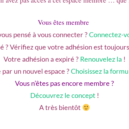
n’avez pas accès à cet espace membre … que f
Vous êtes membre
vous pensé à vous connecter ?
Connectez-v
té ?
Vérifiez que votre adhésion est toujour
Votre adhésion a expiré ?
Renouvelez la
!
 par un nouvel espace ?
Choisissez la form
Vous n’êtes pas encore membre ?
Découvrez le concept
!
A très bientôt