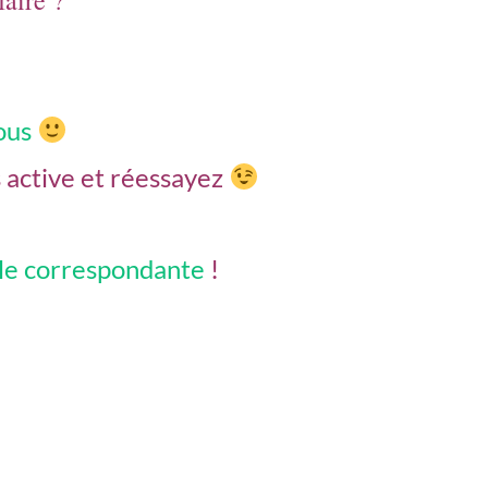
aire ?
ous
s active et réessayez
ule correspondante
!